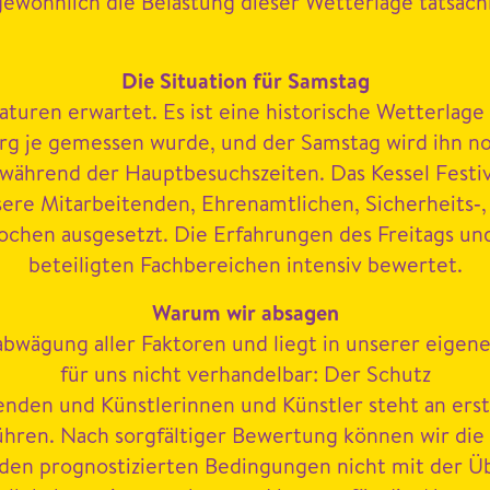
wöhn­lich die Belas­tung dieser Wet­ter­lage tat­säch­l
Die Sit­u­a­tion für Sam­stag
turen erwartet. Es ist eine his­torische Wet­ter­lage
rg je gemessen wurde, und der Sam­stag wird ihn noc
hrend der Hauptbe­such­szeit­en. Das Kessel Fes­ti­val 
e Mitar­bei­t­en­den, Ehre­namtlichen, Sicherheits‑,
ochen aus­ge­set­zt. Die Erfahrun­gen des Fre­itags u
beteiligten Fach­bere­ichen inten­siv bewertet.
Warum wir absagen
­gung aller Fak­toren und liegt in unser­er eige­nen V
für uns nicht ver­han­del­bar: Der Schutz
n­den und Kün­st­lerin­nen und Kün­stler ste­ht an er
ren. Nach sorgfältiger Bew­er­tung kön­nen wir die si
den prog­nos­tizierten Bedin­gun­gen nicht mit der Üb