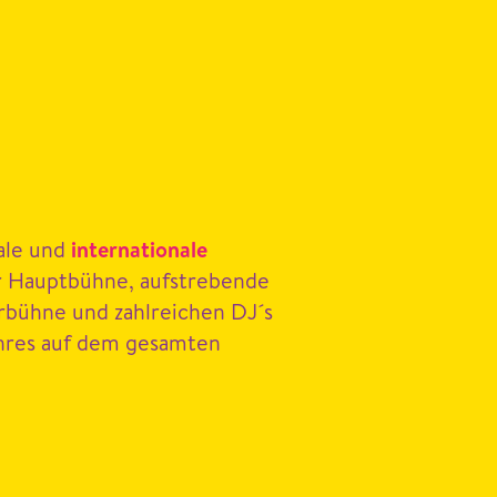
ale und
inter­na­tionale
 Haupt­bühne, auf­strebende
ur­bühne und zahlre­ichen
DJ
´s
en­res auf dem gesamten