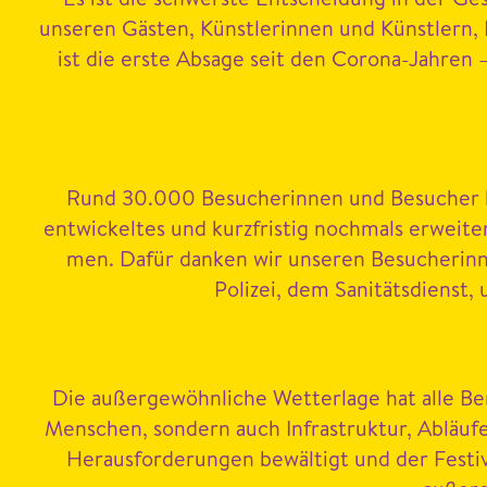
unseren Gästen, Kün­st­lerin­nen und Kün­stlern
JETZT TICKETS SICHERN
ist die erste Absage seit den Coro­na-Jahren 
Rund
30
.
000
Besucherin­nen und Besuch­er h
entwick­eltes und kurzfristig nochmals erwei
men. Dafür danken wir unseren Besucherin­n
Polizei, dem San­itäts­di­enst
Die außergewöhn­liche Wet­ter­lage hat alle Bere
Men­schen, son­dern auch Infra­struk­tur, Abläuf
Her­aus­forderun­gen bewältigt und der Fes­ti­v