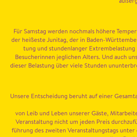
außerge
Für Sam­stag wer­den nochmals höhere Tem­per­a­
der heißeste Junitag, der in Baden-Würt­tem­be
tung und stun­den­langer Extrem­be­las­tung wä
Besucherin­nen jeglichen Alters. Und auch unser
dieser Belas­tung über viele Stun­den unun­ter­br
Unsere Entschei­dung beruht auf ein­er Gesamtab­wä
von Leib und Leben unser­er Gäste, Mitar­bei­t­e
Ver­anstal­tung nicht um jeden Preis durchzufüh
führung des zweit­en Ver­anstal­tungstags unter 