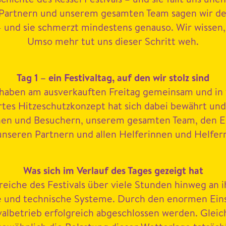
, Part­nern und unserem gesamten Team sagen wir den
– und sie schmerzt min­destens genau­so. Wir wis­sen,
Umso mehr tut uns dieser Schritt weh.
Tag
1
– ein Fes­ti­val­t­ag, auf den wir stolz sind
aben am ausverkauften Fre­itag gemein­sam und in f
t­ertes Hitzeschutzkonzept hat sich dabei bewährt 
en und Besuch­ern, unserem gesamten Team, den Ein­
, unseren Part­nern und allen Helferin­nen und Helfer
Was sich im Ver­lauf des Tages gezeigt hat
­iche des Fes­ti­vals über viele Stun­den hin­weg an 
e und tech­nis­che Sys­teme. Durch den enor­men Ein­
al­be­trieb erfol­gre­ich abgeschlossen wer­den. Gle­ic