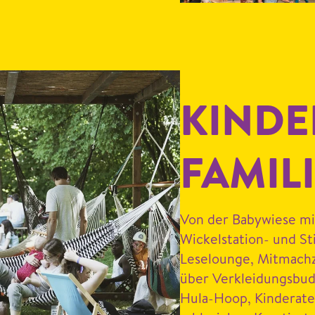
KINDE
FAMIL
Von der Baby­wiese mit
Wick­el­sta­tion- und St
Leselounge, Mit­machzi
über Verklei­dungs­bud
Hula-Hoop, Kinder­ate­