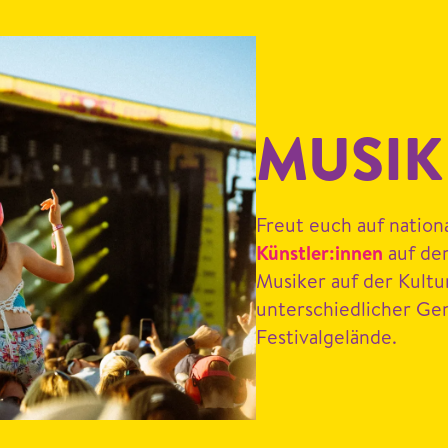
MUSIK
Freut euch auf nation
Künstler:innen
auf der
Musik­er auf der Kul­t
unter­schiedlich­er G
Festivalgelände.