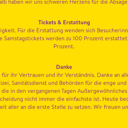
halb haben wir uns schw­eren Herzens für die Absage
Tick­ets
&
Erstat­tung
ltigkeit. Für die Erstat­tung wen­den sich Besucherin­
e Sam­stag­stick­ets wer­den zu
100
Prozent erstat­tet,
Prozent.
Danke
 ihr Ver­trauen und ihr Ver­ständ­nis. Danke an alle
izei, San­itäts­di­enst und Behör­den für die enge un
die in den ver­gan­genen Tagen Außergewöhn­lich­es g
schei­dung nicht immer die ein­fach­ste ist. Heute be
r­heit aller an die erste Stelle zu set­zen. Wir freue