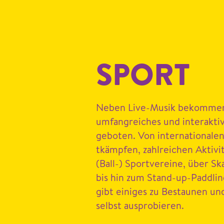
SPORT
Neben Live-Musik bekom­men 
umfan­gre­ich­es und inter­ak­t
geboten. Von inter­na­tionale
tkämpfen, zahlre­ichen Aktiv­
(Ball-) Sportvere­ine, über Sk
bis hin zum Stand-up-Pad­dli
gibt einiges zu Bestaunen un
selb­st ausprobieren.