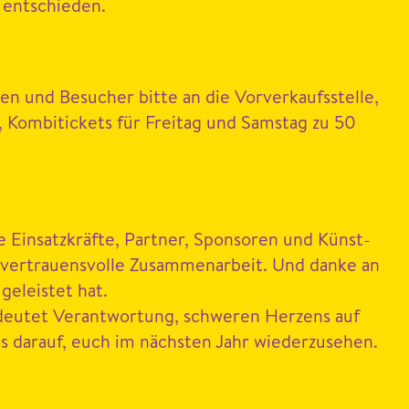
 entschieden.
nen und Besuch­er bitte an die Vorverkauf­sstelle,
 Kom­b­i­tick­ets für Fre­itag und Sam­stag zu
50
 Ein­satzkräfte, Part­ner, Spon­soren und Kün­st­
d ver­trauensvolle Zusam­me­nar­beit. Und danke an
eleis­tet hat.
deutet Ver­ant­wor­tung, schw­eren Herzens auf
n uns darauf, euch im näch­sten Jahr wiederzusehen.