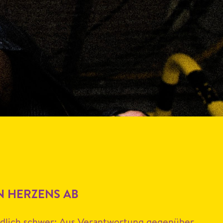
EN HERZENS AB
endlich schw­er: Aus Ver­ant­wor­tung gegenüber