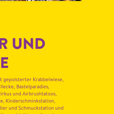
R UND
IE
 gepol­stert­er Krabbel­wiese,
il­lecke, Bastel­paradies,
rkus und Air­brush­ta­toos,
e, Kinder­schminksta­tion,
lier und Schmuck­sta­tion und