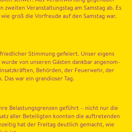
 zweit­en Ver­anstal­tungstag am Sam­stag ab. Es
 wie groß die Vor­freude auf den Sam­stag war.
riedlich­er Stim­mung gefeiert. Unser eigens
und wurde von unseren Gästen dankbar angenom­
satzkräften, Behör­den, der Feuer­wehr, der
n. Das war ein grandios­er Tag.
ihre Belas­tungs­gren­zen geführt – nicht nur die
satz aller Beteiligten kon­nten die auftre­tenden
hzeit­ig hat der Fre­itag deut­lich gemacht, wie