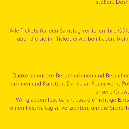
stellen. Des
Alle Tick­ets für den Sam­stag ver­lieren ihre Gü
über die sie ihr Tick­et erwor­ben haben. Rein
Danke an unsere Besucherin­nen und Besuch­er für
lerin­nen und Kün­stler. Danke an Feuer­wehr, Pol
unsere Crew, 
Wir glauben fest daran, dass die richtige Ent
einen Fes­ti­val­t­ag zu verzicht­en, um die Siche