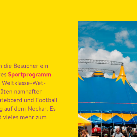
die Besuch­er ein
ives
Sport­pro­gramm
n Weltk­lasse-Wet­
itäten namhafter
ate­board und Foot­ball
ng auf dem Neckar. Es
d vieles mehr zum