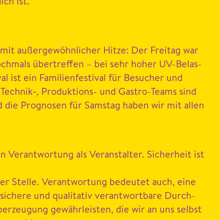
ich ist.
 mit außergewöhn­lich­er Hitze: Der Fre­itag war
hmals übertr­e­f­fen – bei sehr hoher UV-Belas­
ist ein Fam­i­lien­fes­ti­val für Besuch­er und
 Technik‑, Pro­duk­tions- und Gas­tro-Teams sind
nd die Prog­nosen für Sam­stag haben wir mit allen
er­ant­wor­tung als Ver­anstal­ter. Sicher­heit ist
ster Stelle. Ver­ant­wor­tung bedeutet auch, eine
chere und qual­i­ta­tiv ver­ant­wort­bare Durch­
erzeu­gung gewährleis­ten, die wir an uns selb­st