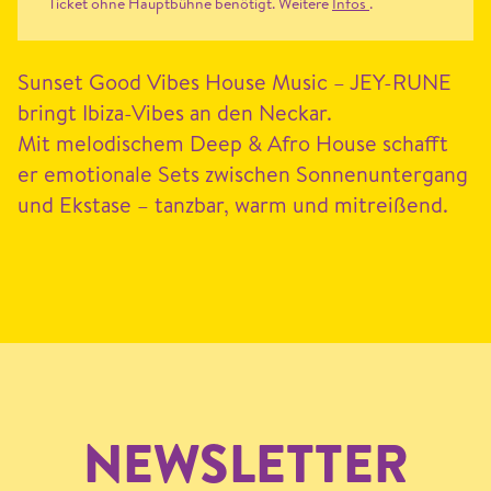
Ticket ohne Hauptbühne benötigt. Weitere
Infos
.
Sun­set Good Vibes House Music –
JEY-RUNE
bringt Ibiza-Vibes an den Neckar.
Mit melodis­chem Deep
&
Afro House schafft
er emo­tionale Sets zwis­chen Son­nenun­ter­gang
und Ekstase – tanzbar, warm und mitreißend.
NEWSLETTER