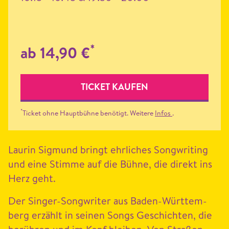
*
ab 14,90 €
TICKET KAUFEN
*
Ticket ohne Hauptbühne benötigt. Weitere
Infos
.
Lau­rin Sig­mund bringt ehrlich­es Song­writ­ing
und eine Stimme auf die Bühne, die direkt ins
Herz geht.
Der Singer-Song­writer aus Baden-Würt­tem­
berg erzählt in seinen Songs Geschicht­en, die