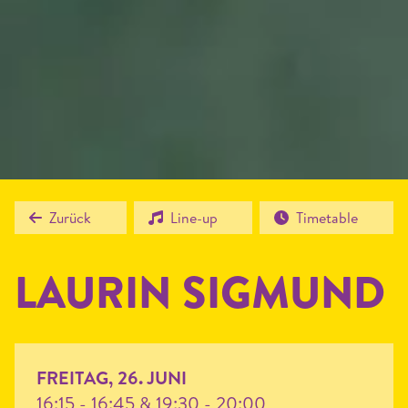
Zurück
Line-up
Timetable
LAU­RIN
SIGMUND
FREITAG, 26. JUNI
16:15 - 16:45 & 19:30 - 20:00