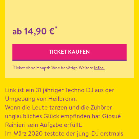
*
ab 14,90 €
TICKET KAUFEN
*
Ticket ohne Hauptbühne benötigt. Weitere
Infos
.
Link ist ein
31
jähriger Tech­no
DJ
aus der
Umge­bung von Heil­bronn.
Wenn die Leute tanzen und die Zuhör­er
unglaublich­es Glück empfind­en hat Gio­sué
Rainieri sein Auf­gabe erfüllt.
Im März
2020
testete der jung-DJ erst­mals