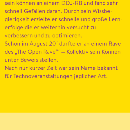
sein kön­nen an einem
DDJ-RB
und fand sehr
schnell Gefall­en daran. Durch sein Wiss­be­
gierigkeit erzielte er schnelle und große Lern­
er­folge die er weit­er­hin ver­sucht zu
verbessern und zu opti­mieren.
Schon im August
20
´ durfte er an einem Rave
des
„
The Open Rave“´ — Kollek­tiv sein Kön­nen
unter Beweis stellen.
Nach nur kurz­er Zeit war sein Name bekan­nt
für Tech­nover­anstal­tun­gen jeglich­er Art.