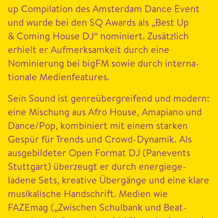
up Com­pi­la­tion des Ams­ter­dam Dance Event
und wurde bei den
SQ
Awards als
„
Best Up
&
Com­ing House
DJ
“ nominiert. Zusät­zlich
erhielt er Aufmerk­samkeit durch eine
Nominierung bei bigFM sowie durch inter­na­
tionale Medienfeatures.
Sein Sound ist gen­reüber­greifend und mod­ern:
eine Mis­chung aus Afro House, Amapi­ano und
Dance/​Pop, kom­biniert mit einem starken
Gespür für Trends und Crowd-Dynamik. Als
aus­ge­bilde­ter Open For­mat
DJ
(Pan­events
Stuttgart) überzeugt er durch energiege­
ladene Sets, kreative Übergänge und eine klare
musikalis­che Hand­schrift. Medi­en wie
FAZEmag („Zwis­chen Schul­bank und Beat­