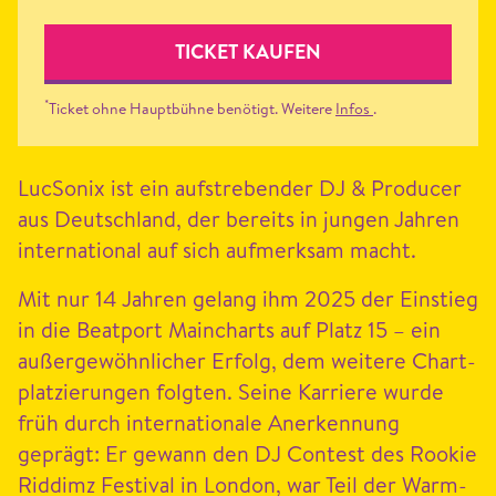
TICKET KAUFEN
*
Ticket ohne Hauptbühne benötigt. Weitere
Infos
.
Luc­Sonix ist ein auf­streben­der
DJ
&
Pro­duc­er
aus Deutsch­land, der bere­its in jun­gen Jahren
inter­na­tion­al auf sich aufmerk­sam macht.
Mit nur
14
Jahren gelang ihm
2025
der Ein­stieg
in die Beat­port Main­charts auf Platz
15
– ein
außergewöhn­lich­er Erfolg, dem weit­ere Chart­
platzierun­gen fol­gten. Seine Kar­riere wurde
früh durch inter­na­tionale Anerken­nung
geprägt: Er gewann den
DJ
Con­test des Rook­ie
Rid­dimz Fes­ti­val in Lon­don, war Teil der Warm-