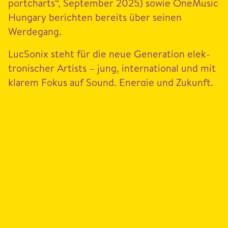
portcharts“, Sep­tem­ber
2025
) sowie One­Mu­sic
Hun­gary bericht­en bere­its über seinen
Werdegang.
Luc­Sonix ste­ht für die neue Gen­er­a­tion elek­
tro­n­is­ch­er Artists – jung, inter­na­tion­al und mit
klarem Fokus auf Sound, Energie und Zukunft.
NEWSLETTER